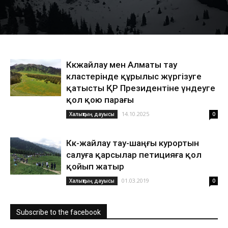
Көкжайлау мен Алматы тау
кластерінде құрылыс жүргізуге
қатысты ҚР Президентіне үндеуге
қол қою парағы
14.10.2025
Халықтың дауысы
0
Көк-жайлау тау-шаңғы курортын
салуға қарсылар петицияға қол
қойып жатыр
01.03.2019
Халықтың дауысы
0
Subscribe to the facebook