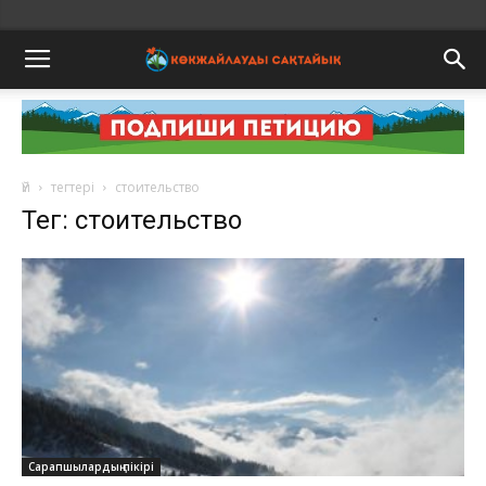
Үй
тегтері
стоительство
Тег: стоительство
Сарапшылардың пікірі