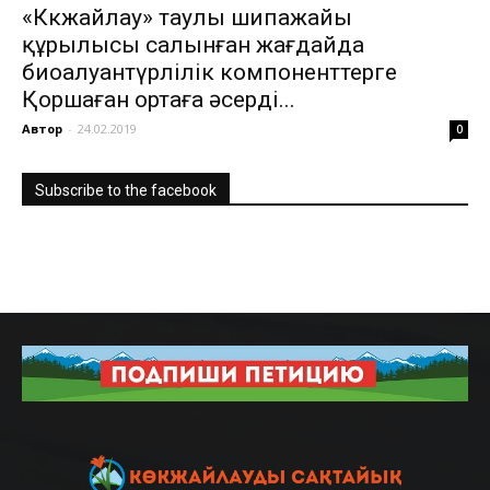
«Көкжайлау» таулы шипажайы
құрылысы салынған жағдайда
биоалуантүрлілік компоненттерге
Қоршаған ортаға əсерді...
Автор
-
24.02.2019
0
Subscribe to the facebook