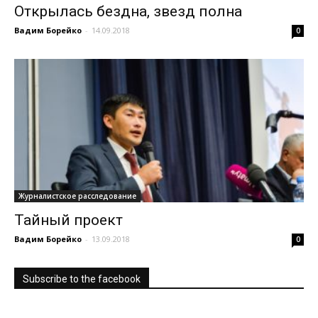
Открылась бездна, звезд полна
Вадим Борейко
-
14.09.2018
0
Журналистское расследование
Тайный проект
Вадим Борейко
-
13.09.2018
0
Subscribe to the facebook