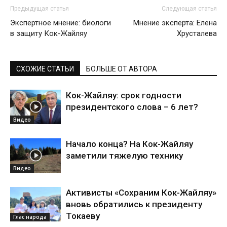
Предыдущая статья
Следующая статья
Экспертное мнение: биологи
Мнение эксперта: Елена
в защиту Кок-Жайляу
Хрусталева
СХОЖИЕ СТАТЬИ
БОЛЬШЕ ОТ АВТОРА
Кок-Жайляу: срок годности
президентского слова – 6 лет?
Видео
Начало конца? На Кок-Жайляу
заметили тяжелую технику
Видео
Активисты «Сохраним Кок-Жайляу»
вновь обратились к президенту
Токаеву
Глас народа