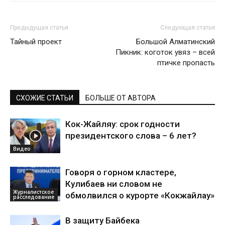
Предыдущая статья
Следующая статья
Тайный проект
Большой Алматинский
Пикник: коготок увяз – всей
птичке пропасть
СХОЖИЕ СТАТЬИ
БОЛЬШЕ ОТ АВТОРА
Кок-Жайляу: срок годности
президентского слова – 6 лет?
Видео
Говоря о горном кластере,
Кулибаев ни словом не
Журналистское
обмолвился о курорте «Кокжайлау»
расследование
В защиту Байбека