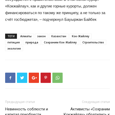
«Кокжайлау», как и другие горные курорты, должен
финансироваться по такому же принципу, а не только за
счёт госбюджета», – подчеркнул Бауыржан Байбек
ТЕГИ
Алматы
закон
Казахстан
Кок-Жайляу
петиция
природа
Сохраним Кок-Жайляу
Строительство
экология
Предыдущая статья
Следующая статья
Невинность соблюсти и
Активисты «Сохраним
капитал приобрести
Кокжайлау» обратились к