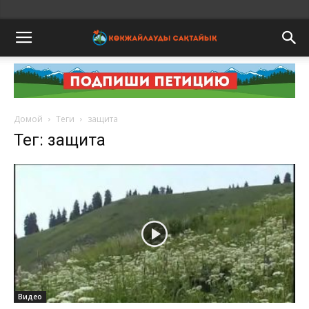
Домой
Теги
защита
Тег: защита
Видео