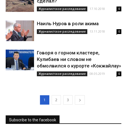
сделал?
17.10.2018
Журналистское расследование
0
Наиль Нуров в роли акима
13.11.2018
Журналистское расследование
0
Говоря о горном кластере,
Кулибаев ни словом не
обмолвился о курорте «Кокжайлау»
08.05.2019
Журналистское расследование
0
1
2
3
Subscribe to the facebook